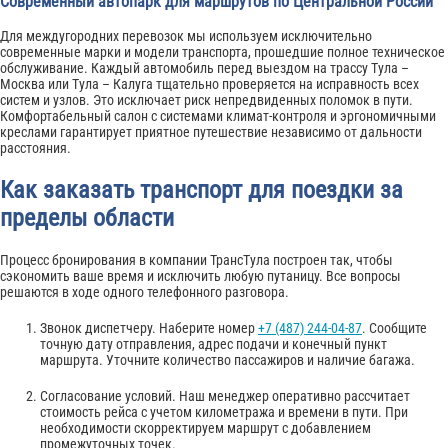
Современный автопарк для маршрутов по Центральной России
Для междугородних перевозок мы используем исключительно
современные марки и модели транспорта, прошедшие полное техническое
обслуживание. Каждый автомобиль перед выездом на трассу Тула –
Москва или Тула – Калуга тщательно проверяется на исправность всех
систем и узлов. Это исключает риск непредвиденных поломок в пути.
Комфортабельный салон с системами климат-контроля и эргономичными
креслами гарантирует приятное путешествие независимо от дальности
расстояния.
Как заказать транспорт для поездки за
пределы области
Процесс бронирования в компании ТрансТула построен так, чтобы
сэкономить ваше время и исключить любую путаницу. Все вопросы
решаются в ходе одного телефонного разговора.
Звонок диспетчеру. Наберите номер
+7 (487) 244-04-87
. Сообщите
точную дату отправления, адрес подачи и конечный пункт
маршрута. Уточните количество пассажиров и наличие багажа.
Согласование условий. Наш менеджер оперативно рассчитает
стоимость рейса с учетом километража и времени в пути. При
необходимости скорректируем маршрут с добавлением
промежуточных точек.