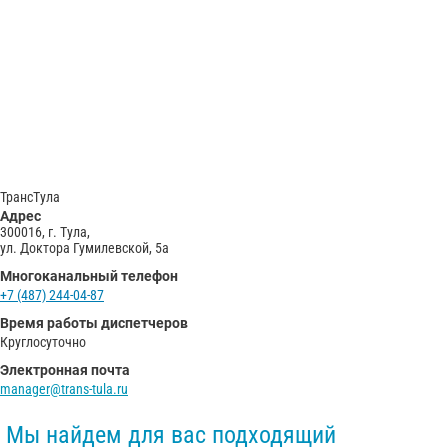
С
Политикой конфиденциальности
ознакомлен(а), даю согласие на
обработку моих Персональных данных
Отправить заказ
ТрансТула
Адрес
300016, г. Тула,
ул. Доктора Гумилевской, 5а
Многоканальный телефон
+7 (487) 244-04-87
Время работы диспетчеров
Круглосуточно
Электронная почта
manager@trans-tula.ru
Мы найдем для вас подходящий